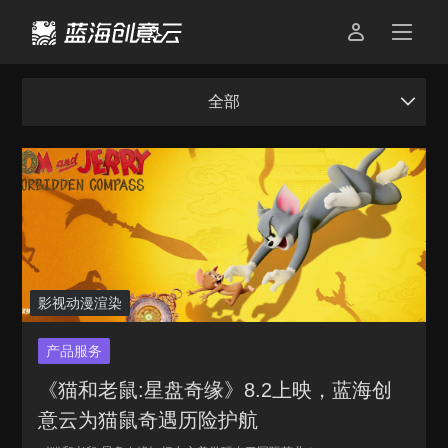


全部
影视动漫渲染
产品服务
《猫和老鼠:星盘奇缘》8.2上映，蓝海创
意云为猫鼠奇遇历险护航