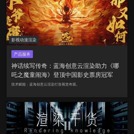
影视动漫渲染
产品服务
神话续写传奇：蓝海创意云渲染助力《哪
吒之魔童闹海》登顶中国影史票房冠军
技术赋能：蓝海创意云渲染打造视觉奇观。