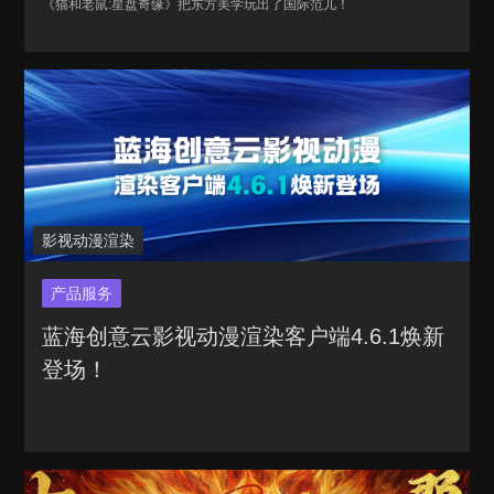
《猫和老鼠:星盘奇缘》把东方美学玩出了国际范儿！
影视动漫渲染
产品服务
蓝海创意云影视动漫渲染客户端4.6.1焕新
登场！