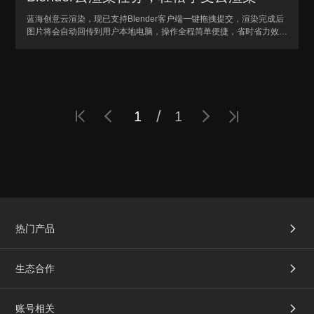
蓝海创意云渲染，现已支持Blender客户端一键拖拽提交，渲染完成后
图片将会自动回传到用户本地电脑，操作全程简单便捷，省时省力效率
翻倍！
/

󡄒


1
1
热门产品

生态合作

账号相关
